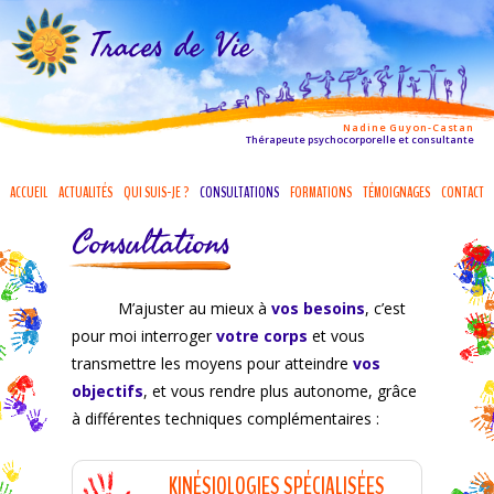
Traces de Vie
Nadine Guyon-Castan
Thérapeute psychocorporelle et consultante
ACCUEIL
ACTUALITÉS
QUI SUIS-JE ?
CONSULTATIONS
FORMATIONS
TÉMOIGNAGES
CONTACT
Consultations
M’ajuster au mieux à
vos besoins
, c’est
pour moi interroger
votre corps
et vous
transmettre les moyens pour atteindre
vos
objectifs
, et vous rendre plus autonome, grâce
à différentes techniques complémentaires :
KINÉSIOLOGIES SPÉCIALISÉES