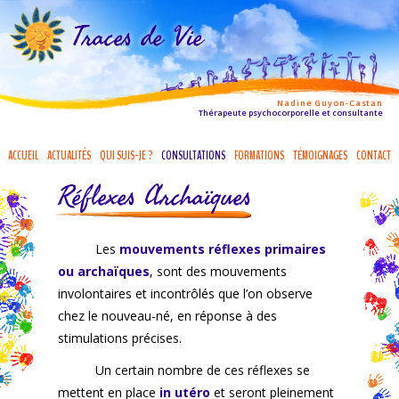
Traces de Vie
Nadine Guyon-Castan
Thérapeute psychocorporelle et consultante
ACCUEIL
ACTUALITÉS
QUI SUIS-JE ?
CONSULTATIONS
FORMATIONS
TÉMOIGNAGES
CONTACT
Réflexes Archaïques
Les
mouvements réflexes primaires
ou archaïques
, sont des mouvements
involontaires et incontrôlés que l’on observe
chez le nouveau-né, en réponse à des
stimulations précises.
Un certain nombre de ces réflexes se
mettent en place
in utéro
et seront pleinement