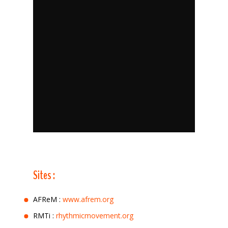
Sites :
AFReM :
www.afrem.org
RMTi :
rhythmicmovement.org