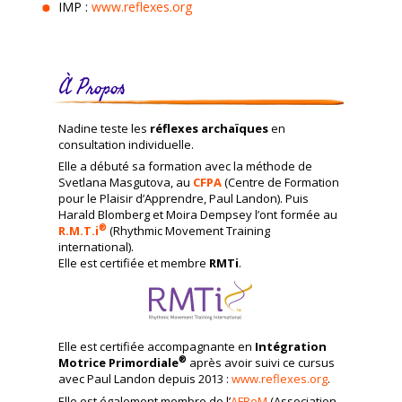
IMP :
www.reflexes.org
À Propos
Nadine teste les
réflexes archaïques
en
consultation individuelle.
Elle a débuté sa formation avec la méthode de
Svetlana Masgutova, au
CFPA
(Centre de Formation
pour le Plaisir d’Apprendre, Paul Landon). Puis
Harald Blomberg et Moira Dempsey l’ont formée au
®
R.M.T.i
(Rhythmic Movement Training
international).
Elle est certifiée et membre
RMTi
.
Elle est certifiée accompagnante en
Intégration
®
Motrice Primordiale
après avoir suivi ce cursus
avec Paul Landon depuis 2013 :
www.reflexes.org
.
Elle est également membre de l’
AFReM
(Association